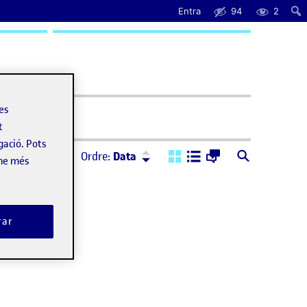
Entra
94
2
uda
les
t
gació. Pots
Ordre:
Descendent
Ordre:
Data
-ne més
rar