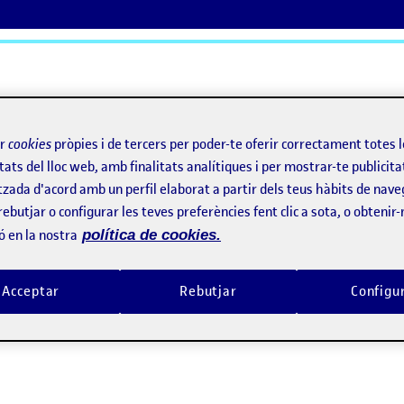
ActiFolios
Aj
ir
cookies
pròpies i de tercers per poder-te oferir correctament totes 
tats del lloc web, amb finalitats analítiques i per mostrar-te publicita
tzada d'acord amb un perfil elaborat a partir dels teus hàbits de nave
rebutjar o configurar les teves preferències fent clic a sota, o obtenir
ó en la nostra
política de cookies.
Acceptar
Rebutjar
Configu