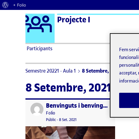
Quant al WordPress
+ Folio
Logo Ágora
Projecte I
Saltar al contingut
Participants
Fem serv
funcionali
personali
Semestre 20221 - Aula 1
8 Setembre, 2021
acceptar, 
informaci
8 Setembre, 2021
Benvinguts i benvingudes!
Publicat per
Publicat per
Folio
Visibilitat:
Data de publicació
15 setembre, 2022 3:08 pm
Públic
-
8 Set. 2021