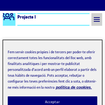
Logo Ágora
Projecte I
Saltar al contingut
Semestre 20221 - Aula 1
Fem servir
cookies
pròpies i de tercers per poder-te oferir
correctament totes les funcionalitats del lloc web, amb
finalitats analítiques i per mostrar-te publicitat
personalitzada d'acord amb un perfil elaborat a partir dels
teus hàbits de navegació. Pots acceptar, rebutjar o
configurar les teves preferències fent clic a sota, o obtenir-
ne més informació en la nostra
política de cookies.
Benvinguts i benvingudes!
Publicat per
expa
Publicat per
Folio
Visibilitat:
Data de publicació
15 setembre, 2022 3:08 pm
Públic
-
8 Set. 2021
Acceptar