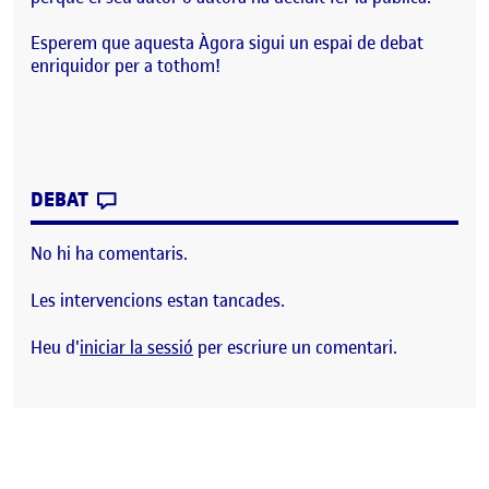
Esperem que aquesta Àgora sigui un espai de debat
enriquidor per a tothom!
CONTRIBUTION
0
EL BENVINGUTS I BENVINGUDES!
DEBAT
No hi ha comentaris.
Les intervencions estan tancades.
Heu d'
iniciar la sessió
per escriure un comentari.