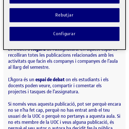
Rebutjar
Hola!
Aquesta publicació s’ha generat automàticament a
Configurar
l’Àgora.
Et trobes a
l’Àgora
de l’assignatura. En aquest espai es
recolliran totes les publicacions relacionades amb les
activitats que facin els companys i companyes de l’aula
al llarg del semestre.
L’Àgora és un
espai de debat
on els estudiants i els
docents poden veure, compartir i comentar els
projectes i tasques de l’assignatura.
Si només veus aquesta publicació, pot ser perquè encara
no se n’ha fet cap, perquè no has entrat amb el teu
usuari de la UOC o perquè no pertanys a aquesta aula. Si
no ets membre de la UOC i veus alguna publicació, és
perquè el seu autor o autora ha decidit fer-la pública.